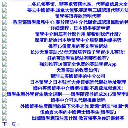
...各总领事馆、辦事處管辖地區、代辦處信息大全
要去中國留學,加拿大無犯罪證明三级認證代辦方
留學签證存款證明代辦
教育部留學服務中心:關於谨防中介代辦造成認證風险的
「详细流程」日本留學签證申请
留學中介到底有什麼作用,能帮到我們什麼?
深度剖析徐州本地留學中介服務機构優劣势
推荐15個實用的英文學習網站
长沙天童美語:父母怎麼培养孩子學習少儿英語?
好的英語學習網站有哪些推荐?
强烈推荐10個完全免费的英語學習App
天童美語的收费如何?
辦理去美國留學的中介公司
日本留學之日本驻华大使馆签證代辦处地址整理
國内專業留學中介機構推薦!不想踩坑就進来!
留學生海外學習生活全規劃——留學陪读导師成2015留學季最新
留學中介可以代辦推薦信吗
外國留學生廣西開啟線下求學之旅 新舊“網友”校園“奔
伍倫貢大學的中國博士留學生(留學記)
出國留學應該注意什麼 教育領事為你詳盡解答
下一頁 »