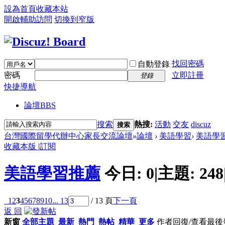
設為首頁
收藏本站
開啟輔助訪問
切換到窄版
找回密碼
自動登錄
密碼
立即註冊
登錄
快捷導航
論壇
BBS
搜索
熱搜:
活動
交友
discuz
搜索
台灣國際留學代辦中心家長交流論壇
»
論壇
›
美語學習
›
美語學
收藏本版
|
訂閱
美語學習推薦
今日:
0
|
主題:
248
1
2
3
4
5
6
7
8
9
10
... 13
/ 13 頁
下一頁
返 回
新窗
全部主題
最新
熱門
熱帖
精華
更多
作者
回復/查看
最後