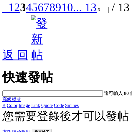
1
2
3
4
5
6
7
8
9
10
... 13
/ 1
返 回
快速發帖
還可輸入
80
高級模式
B
Color
Image
Link
Quote
Code
Smilies
您需要登錄後才可以發帖
本版積分規則